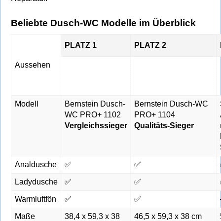
Beliebte Dusch-WC Modelle im Überblick
PLATZ 1
PLATZ 2
Aussehen
Modell
Bernstein Dusch-
Bernstein Dusch-WC
WC PRO+ 1102
PRO+ 1104
Vergleichssieger
Qualitäts-Sieger
Analdusche
✅
✅
Ladydusche
✅
✅
Warmluftfön
✅
✅
Maße
38,4 x 59,3 x 38
46,5 x 59,3 x 38 cm