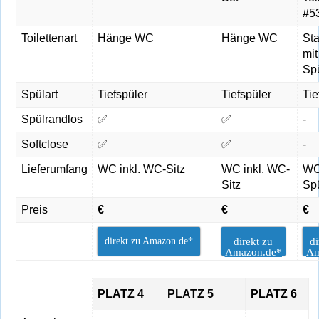
#5
Toilettenart
Hänge WC
Hänge WC
St
mit
Sp
Spülart
Tiefspüler
Tiefspüler
Tie
Spülrandlos
✅
✅
-
Softclose
✅
✅
-
Lieferumfang
WC inkl. WC-Sitz
WC inkl. WC-
WC
Sitz
Sp
Preis
€
€
€
direkt zu Amazon.de*
direkt zu
di
Amazon.de*
Am
PLATZ 4
PLATZ 5
PLATZ 6