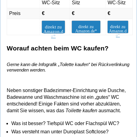
WC-Sitz
Sitz
WC-Sitz
Preis
€
€
€
direkt zu
direkt zu
direkt zu
Amazon.de*
Amazon.d
Amazon.d
e*
e*
Worauf achten beim WC kaufen?
Gerne kann die Infografik „Toilette kaufen“ bei Rückverlinkung
verwenden werden.
Neben sonstiger Badezimmer-Einrichtung wie Dusche,
Badewanne und Waschmaschine ist ein „gutes“ WC
entscheidend!
Einige Fakten sind vorher abzuklären,
damit Sie wissen, was das
Toilette kaufen
ausmacht.
Was ist besser? Tiefspül WC oder Flachspül WC?
Was versteht man unter Duroplast Softclose?