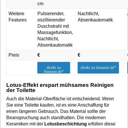
cm
Weitere
Pulsierender,
Nachtlicht,
Features
oszillierender
Absenkautomatik
Duschstrahl mit
Massagefunktion,
Nachtlicht,
Absenkautomatik
Preis
€
€
direkt zu
direkt zu Amazon.de*
Amazon.de*
Lotus-Effekt erspart mühsames Reinigen
der Toilette
Auch die Material-Oberfläche ist entscheidend. Wenn
Sie eine Toilette kaufen, ist es eine Anschaffung für
einen längeren Gebrauch. Das Material sollte der
Beanspruchung auch standhalten. Die modernen
Keramiken mit der
Lotusbeschichtung
erfüllen diese