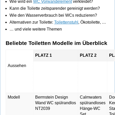
Wie wird ein
WC Vorwandelement
verkleidet?
Kann die Toilette zeitsparender gereinigt werden?
Wie den Wasserverbrauch bei WCs reduzieren?
Alternativen zur Toilette:
Toilettenstuhl
, Ökotoilette, …
… und viele weitere Themen
Beliebte Toiletten Modelle im Überblick
PLATZ 1
PLATZ 2
PL
Aussehen
Modell
Berrnstein Design
Calmwaters
Do
Wand WC spülrandlos
spülrandloses
Ke
NT2039
Hänge-WC
St
Set
Toi