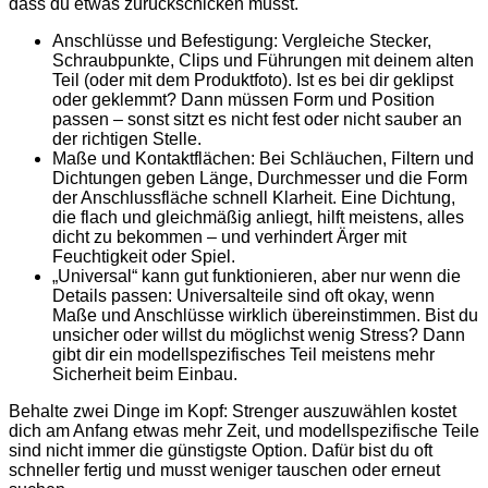
dass du etwas zurückschicken musst.
Anschlüsse und Befestigung: Vergleiche Stecker,
Schraubpunkte, Clips und Führungen mit deinem alten
Teil (oder mit dem Produktfoto). Ist es bei dir geklipst
oder geklemmt? Dann müssen Form und Position
passen – sonst sitzt es nicht fest oder nicht sauber an
der richtigen Stelle.
Maße und Kontaktflächen: Bei Schläuchen, Filtern und
Dichtungen geben Länge, Durchmesser und die Form
der Anschlussfläche schnell Klarheit. Eine Dichtung,
die flach und gleichmäßig anliegt, hilft meistens, alles
dicht zu bekommen – und verhindert Ärger mit
Feuchtigkeit oder Spiel.
„Universal“ kann gut funktionieren, aber nur wenn die
Details passen: Universalteile sind oft okay, wenn
Maße und Anschlüsse wirklich übereinstimmen. Bist du
unsicher oder willst du möglichst wenig Stress? Dann
gibt dir ein modell­spezifisches Teil meistens mehr
Sicherheit beim Einbau.
Behalte zwei Dinge im Kopf: Strenger auszuwählen kostet
dich am Anfang etwas mehr Zeit, und modell­spezifische Teile
sind nicht immer die günstigste Option. Dafür bist du oft
schneller fertig und musst weniger tauschen oder erneut