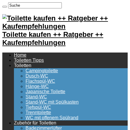
Toilette kaufen ++ Ratgeber ++
Kaufempfehlungen
Home
Toiletten Tipps
Toiletten
Campingtoilette
Dusch-WC
Flachspül-WC
Hänge-WC
Japanische Toilette
Stand-WC
Stand-WC mit Spülkasten
Tiefspül-WC
Trenntoilette
WC mit offenem Spülrand
Zubehör für Toiletten
Badezimmerlüfter