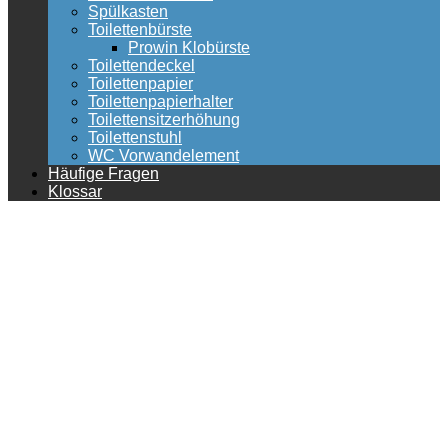
Spülkasten
Toilettenbürste
Prowin Klobürste
Toilettendeckel
Toilettenpapier
Toilettenpapierhalter
Toilettensitzerhöhung
Toilettenstuhl
WC Vorwandelement
Häufige Fragen
Klossar